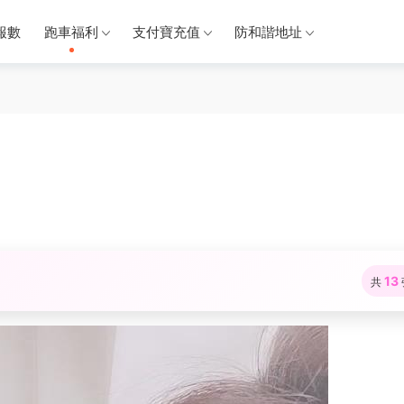
報數
跑車福利
支付寶充值
防和諧地址
13
共