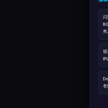
闪
B
秀
银
I
D
老