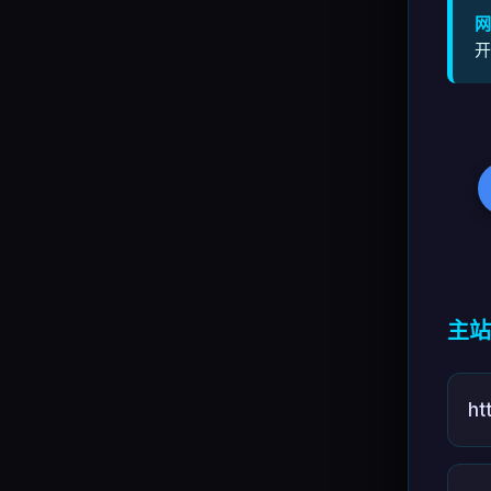
网
开
主站
ht