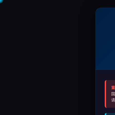
重
国
请