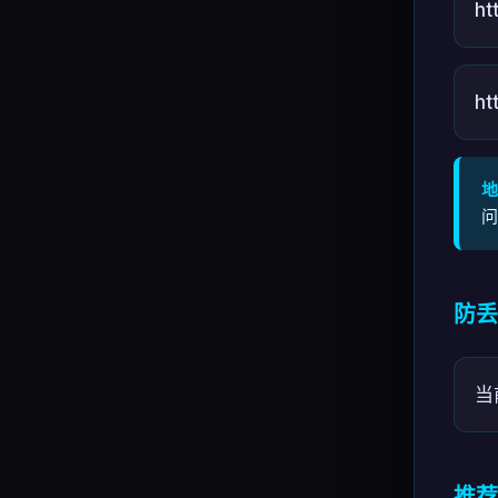
ht
ht
地
问
防丢
当
推荐