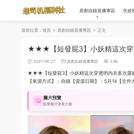
原創自錄直播專區
失效
當前位置：
首頁
原創自錄直播專區
正文
★★★【短發屁3】小妖精這次
2021-06-27
原創自錄直播專區
3.9k
★★★【短發屁3】小妖精這次穿透明内衣多次露
【來源方式】：自錄【資源日期】：5月14【文件大
圖片預覽
點擊圖片查看大圖