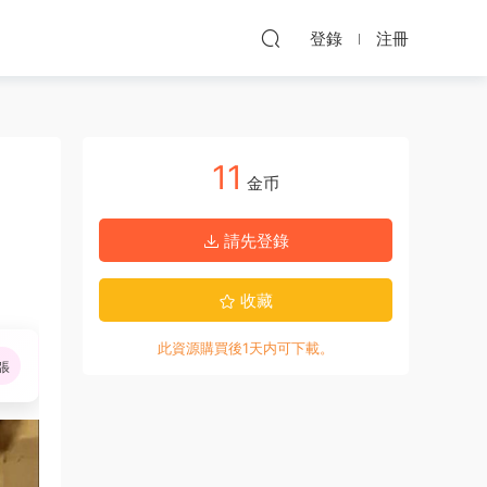
登錄
注冊
11
金币
請先登錄
收藏
此資源購買後1天内可下載。
張