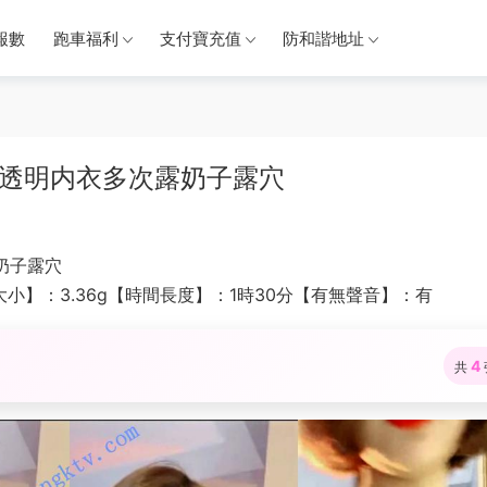
報數
跑車福利
支付寶充值
防和諧地址
穿透明内衣多次露奶子露穴
奶子露穴
小】：3.36g【時間長度】：1時30分【有無聲音】：有
4
共